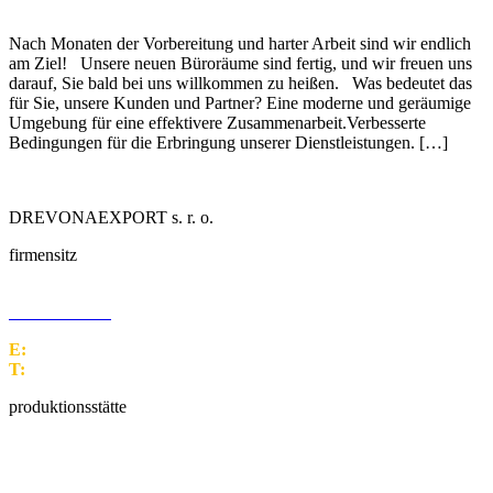
Nach Monaten der Vorbereitung und harter Arbeit sind wir endlich
am Ziel! Unsere neuen Büroräume sind fertig, und wir freuen uns
darauf, Sie bald bei uns willkommen zu heißen. Was bedeutet das
für Sie, unsere Kunden und Partner? Eine moderne und geräumige
Umgebung für eine effektivere Zusammenarbeit.Verbesserte
Bedingungen für die Erbringung unserer Dienstleistungen. […]
DREVONAEXPORT s. r. o.
firmensitz
M. M. Hodžu 1399/10
960 01 Zvolen
E:
office@drex.sk
T:
+421 45 5249 170
produktionsstätte
Malužiná 157
032 34 Malužiná