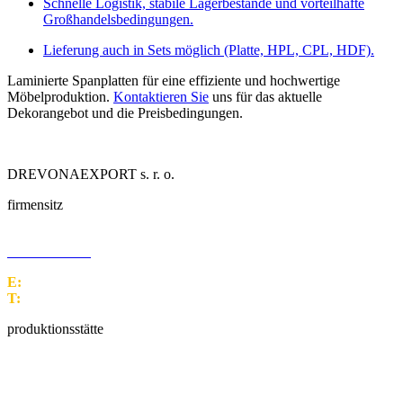
Schnelle Logistik, stabile Lagerbestände und vorteilhafte
Großhandelsbedingungen.
Lieferung auch in Sets möglich (Platte, HPL, CPL, HDF).
Laminierte Spanplatten für eine effiziente und hochwertige
Möbelproduktion.
Kontaktieren Sie
uns für das aktuelle
Dekorangebot und die Preisbedingungen.
DREVONAEXPORT s. r. o.
firmensitz
M. M. Hodžu 1399/10
960 01 Zvolen
E:
office@drex.sk
T:
+421 45 5249 170
produktionsstätte
Malužiná 157
032 34 Malužiná