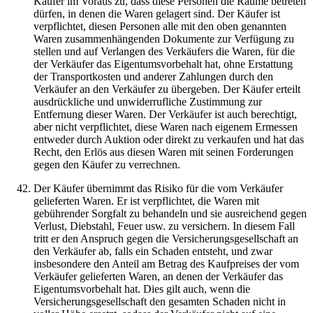
Käufer im Voraus zu, dass diese Personen die Räume betreten
dürfen, in denen die Waren gelagert sind. Der Käufer ist
verpflichtet, diesen Personen alle mit den oben genannten
Waren zusammenhängenden Dokumente zur Verfügung zu
stellen und auf Verlangen des Verkäufers die Waren, für die
der Verkäufer das Eigentumsvorbehalt hat, ohne Erstattung
der Transportkosten und anderer Zahlungen durch den
Verkäufer an den Verkäufer zu übergeben. Der Käufer erteilt
ausdrückliche und unwiderrufliche Zustimmung zur
Entfernung dieser Waren. Der Verkäufer ist auch berechtigt,
aber nicht verpflichtet, diese Waren nach eigenem Ermessen
entweder durch Auktion oder direkt zu verkaufen und hat das
Recht, den Erlös aus diesen Waren mit seinen Forderungen
gegen den Käufer zu verrechnen.
Der Käufer übernimmt das Risiko für die vom Verkäufer
gelieferten Waren. Er ist verpflichtet, die Waren mit
gebührender Sorgfalt zu behandeln und sie ausreichend gegen
Verlust, Diebstahl, Feuer usw. zu versichern. In diesem Fall
tritt er den Anspruch gegen die Versicherungsgesellschaft an
den Verkäufer ab, falls ein Schaden entsteht, und zwar
insbesondere den Anteil am Betrag des Kaufpreises der vom
Verkäufer gelieferten Waren, an denen der Verkäufer das
Eigentumsvorbehalt hat. Dies gilt auch, wenn die
Versicherungsgesellschaft den gesamten Schaden nicht in